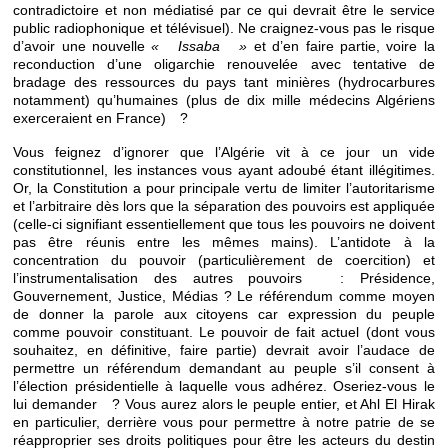
contradictoire et non médiatisé par ce qui devrait être le service
public radiophonique et télévisuel). Ne craignez-vous pas le risque
d’avoir une nouvelle
« Issaba »
et d’en faire partie, voire la
reconduction d’une oligarchie renouvelée avec tentative de
bradage des ressources du pays tant minières (hydrocarbures
notamment) qu’humaines (plus de dix mille médecins Algériens
exerceraient en France) ?
Vous feignez d’ignorer que l’Algérie vit à ce jour un vide
constitutionnel, les instances vous ayant adoubé étant illégitimes.
Or, la Constitution a pour principale vertu de limiter l’autoritarisme
et l’arbitraire dès lors que la séparation des pouvoirs est appliquée
(celle-ci signifiant essentiellement que tous les pouvoirs ne doivent
pas être réunis entre les mêmes mains). L’antidote à la
concentration du pouvoir (particulièrement de coercition) et
l’instrumentalisation des autres pouvoirs : Présidence,
Gouvernement, Justice, Médias ? Le référendum comme moyen
de donner la parole aux citoyens car expression du peuple
comme pouvoir constituant. Le pouvoir de fait actuel (dont vous
souhaitez, en définitive, faire partie) devrait avoir l’audace de
permettre un référendum demandant au peuple s’il consent à
l’élection présidentielle à laquelle vous adhérez. Oseriez-vous le
lui demander ? Vous aurez alors le peuple entier, et Ahl El Hirak
en particulier, derrière vous pour permettre à notre patrie de se
réapproprier ses droits politiques pour être les acteurs du destin