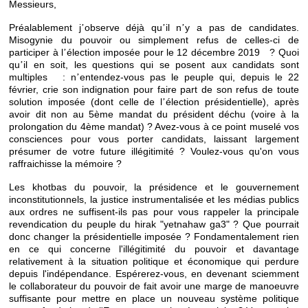
Messieurs,
Préalablement j
observe déjà qu
il n
y a pas de candidates.
’
’
’
Misogynie du pouvoir ou simplement refus de celles-ci de
participer à l
élection imposée pour le 12 décembre 2019 ? Quoi
’
qu
il en soit, les questions qui se posent aux candidats sont
’
multiples : n
entendez-vous pas le peuple qui, depuis le 22
’
février, crie son indignation pour faire part de son refus de toute
solution imposée (dont celle de l
élection présidentielle), après
’
avoir dit non au 5ème mandat du président déchu (voire à la
prolongation du 4ème mandat) ? Avez-vous à ce point muselé vos
consciences pour vous porter candidats, laissant largement
présumer de votre future illégitimité ? Voulez-vous qu'on vous
raffraichisse la mémoire ?
Les khotbas du pouvoir, la présidence et le gouvernement
inconstitutionnels, la justice instrumentalisée et les médias publics
aux ordres ne suffisent-ils pas pour vous rappeler la principale
revendication du peuple du hirak "yetnahaw ga3" ? Que pourrait
donc changer la présidentielle imposée ? Fondamentalement rien
en ce qui concerne l'illégitimité du pouvoir et davantage
relativement à la situation politique et économique qui perdure
depuis l'indépendance. Espérerez-vous, en devenant sciemment
le collaborateur du pouvoir de fait avoir une marge de manoeuvre
suffisante pour mettre en place un nouveau système politique