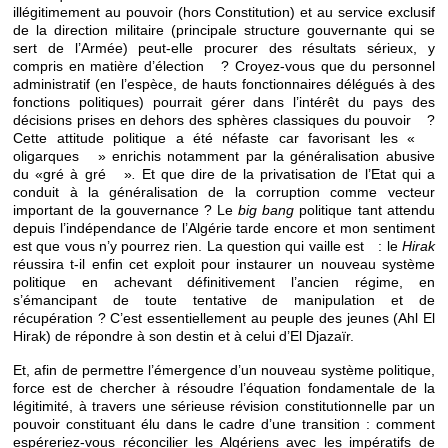
illégitimement au pouvoir (hors Constitution) et au service exclusif
de la direction militaire (principale structure gouvernante qui se
sert de l’Armée) peut-elle procurer des résultats sérieux, y
compris en matière d’élection ? Croyez-vous que du personnel
administratif (en l’espèce, de hauts fonctionnaires délégués à des
fonctions politiques) pourrait gérer dans l’intérêt du pays des
décisions prises en dehors des sphères classiques du pouvoir ?
Cette attitude politique a été néfaste car favorisant les «
oligarques » enrichis notamment par la généralisation abusive
du «gré à gré »
.
Et que dire de la privatisation de l’Etat qui a
conduit à la généralisation de la corruption comme vecteur
important de la gouvernance ? Le
big bang
politique tant attendu
depuis l’indépendance de l’Algérie tarde encore et mon sentiment
est que vous n’y pourrez rien. La question qui vaille est : le
Hirak
réussira t-il enfin cet exploit pour instaurer un nouveau système
politique en achevant définitivement l’ancien régime, en
s’émancipant de toute tentative de manipulation et de
récupération ? C’est essentiellement au peuple des jeunes (Ahl El
Hirak) de répondre à son destin et à celui d’El Djazaïr.
Et, afin de permettre l’émergence d’un nouveau système politique,
force est de chercher à résoudre l’équation fondamentale de la
légitimité, à travers une sérieuse révision constitutionnelle par un
pouvoir constituant élu dans le cadre d’une transition : comment
espéreriez-vous réconcilier les Algériens avec les impératifs de