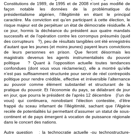
Constitutions de 1989, de 1995 et de 2008 n’ont pas modifié de
façon notable les données de la problématique du
présidentialisme algérien, l’illégitimité en étant le principal
caractère. Ma conviction est qu’en participant à cette élection, le
risque majeur est de perpétuer un état de démocratie résiduelle. A
ce jour, hormis la déchéance du président aux quatre mandats
successifs et de l’opération contre les corrompus présumés (quid
des corrupteurs ?), peu de résultats tangibles ont été enregistrés
d’autant que les jeunes (et moins jeunes) payent leurs convictions
de leurs personnes en prison. Que feront désormais les
magistrats devenus les agents instrumentalisés du pouvoir
politique ? Quant à l’opposition actuelle toutes tendances
confondues (dont vous vous réclameriez), elle a montré qu’elle
n’est pas suffisamment structurée pour servir de réel contrepoids
politique pour rendre crédible, effective et irréversible l’alternance
au pouvoir comme élément substantiel et structurant de la
pratique du pouvoir. Et l’économie du pays, se délabrant de jour
en jour, que pourra le président de l’après 12 décembre (l’un de
vous) qui continuera, nonobstant l’élection contestée, d’être
frappé du sceau infamant de l’illégitimité, sachant que l’Algérie
recèle de potentialités lui permettant d’assumer un statut de sous-
continent et de pays émergent à vocation de puissance régionale
dans le concert des nations.
Autre question : la technocratie actuelle -ou technostructure-