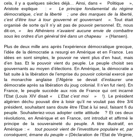
cela, il y a quelques siècles déjà… Ainsi, dans « Politique »,
Aristote explique :
« Le principe fondamental du régime
démocratique, c’est la liberté ; une des marques de la liberté,
c’est d’être tour à tour gouverné et gouvernant ».
Tout était
organisé de sorte qu’il n’y ait pas de pouvoir personnel. Et, nous
dit-on
, « les Athéniens n’avaient aucune envie de combattre
sous les ordres d’un général tiré dans un chapeau »
(Hansen).
Plus de deux mille ans après l’expérience démocratique grecque,
l’idée de la démocratie a resurgi en Amérique et en France. Les
idées en sont simples, le pouvoir ne vient plus d’en haut, mais
d’en bas. Et le pouvoir vient du peuple. Le peuple choisit ses
gouvernants au moyen d’élections. En Amérique, la démocratie a
fait suite à la libération de l’emprise du pouvoir colonial exercé par
la monarchie anglaise (l’Algérie se devait d’instaurer une
démocratie après sa libération du joug colonial. Il n’en fut rien). En
France, le peuple succède aux rois de France qui ont incarné
l’Etat (Louis XIV disait
« L’Etat c’est moi »
!). Le président
algérien déchu pouvait dire à loisir qu’il ne voulait pas être 3/4
président, souhaitant sans doute être l’Etat à lui seul, faisant fi du
peuple. Souhaiteriez-vous adopter cette attitude ? Et ces deux
révolutions, en Amérique et en France, ont introduit et affirmé le
principe de la souveraineté du peuple. A titre illustratif, en
Amérique :
« tout pouvoir vient de l’investiture populaire et, par
conséquent, émane du peuple »
(Déclaration de l’Etat de Virginie,