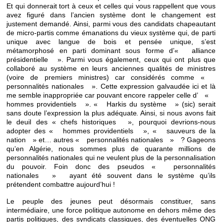
Et qui donnerait tort à ceux et celles qui vous rappellent que vous
avez figuré dans l’ancien système dont le changement est
justement demandé. Ainsi, parmi vous des candidats chapeautant
de micro-partis comme émanations du vieux système qui, de parti
unique avec langue de bois et pensée unique, s’est
métamorphosé en parti dominant sous forme d’« alliance
présidentielle ». Parmi vous également, ceux qui ont plus que
collaboré au système en leurs anciennes qualités de ministres
(voire de premiers ministres) car considérés comme «
personnalités nationales ». Cette expression galvaudée ici et là
me semble inappropriée car pouvant encore rappeler celle d’ «
hommes providentiels ». « Harkis du système » (sic) serait
sans doute l’expression la plus adéquate. Ainsi, si nous avons fait
le deuil des « chefs historiques », pourquoi devrions-nous
adopter des « hommes providentiels », « sauveurs de la
nation » et… autres « personnalités nationales » ? Gageons
qu’en Algérie, nous sommes plus de quarante millions de
personnalités nationales qui ne veulent plus de la personnalisation
du pouvoir. Foin donc des pseudos « personnalités
nationales » ayant été souvent dans le système qu’ils
prétendent combattre aujourd’hui !
Le peuple des jeunes peut désormais constituer, sans
intermédiaire, une force politique autonome en dehors même des
partis politiques, des syndicats classiques, des éventuelles ONG