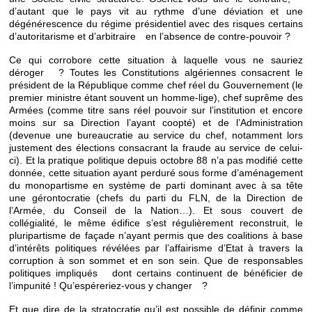
d’autant que le pays vit au rythme d’une déviation et une
dégénérescence du régime présidentiel avec des risques certains
d’autoritarisme et d’arbitraire en l’absence de contre-pouvoir ?
Ce qui corrobore cette situation à laquelle vous ne sauriez
déroger ? Toutes les Constitutions algériennes consacrent le
président de la République comme chef réel du Gouvernement (le
premier ministre étant souvent un homme-lige), chef suprême des
Armées (comme titre sans réel pouvoir sur l’institution et encore
moins sur sa Direction l’ayant coopté) et de l’Administration
(devenue une bureaucratie au service du chef, notamment lors
justement des élections consacrant la fraude au service de celui-
ci). Et la pratique politique depuis octobre 88 n’a pas modifié cette
donnée, cette situation ayant perduré sous forme d’aménagement
du monopartisme en système de parti dominant avec à sa tête
une gérontocratie (chefs du parti du FLN, de la Direction de
l’Armée, du Conseil de la Nation…). Et sous couvert de
collégialité, le même édifice s’est régulièrement reconstruit, le
pluripartisme de façade n’ayant permis que des coalitions à base
d’intérêts politiques révélées par l’affairisme d’Etat à travers la
corruption à son sommet et en son sein. Que de responsables
politiques impliqués dont certains continuent de bénéficier de
l’impunité ! Qu’espéreriez-vous y changer ?
Et que dire de la stratocratie qu’il est possible de définir comme