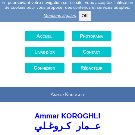
En poursuivant votre navigation sur ce site, vous acceptez l'utilisation
de cookies pour vous proposer des contenus et services adaptés.
Mentions légales
.
OK
Accueil
Photorama
Livre d'or
Contact
Connexion
Rédacteur
Ammar Koroghli
Ammar KOROGHLI
عــمار كـروغـلي