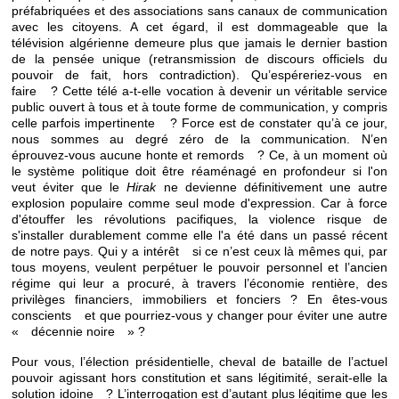
préfabriquées et des associations sans canaux de communication
avec les citoyens. A cet égard, il est dommageable que la
télévision algérienne demeure plus que jamais le dernier bastion
de la pensée unique (retransmission de discours officiels du
pouvoir de fait, hors contradiction). Qu’espéreriez-vous en
faire ? Cette télé a-t-elle vocation à devenir un véritable service
public ouvert à tous et à toute forme de communication, y compris
celle parfois impertinente ? Force est de constater qu’à ce jour,
nous sommes au degré zéro de la communication. N’en
éprouvez-vous aucune honte et remords ? Ce, à un moment où
le système politique doit être réaménagé en profondeur si l'on
veut éviter que le
Hirak
ne devienne définitivement une autre
explosion populaire comme seul mode d'expression. Car à force
d'étouffer les révolutions pacifiques, la violence risque de
s'installer durablement comme elle l'a été dans un passé récent
de notre pays. Qui y a intérêt si ce n’est ceux là mêmes qui, par
tous moyens, veulent perpétuer le pouvoir personnel et l’ancien
régime qui leur a procuré, à travers l’économie rentière, des
privilèges financiers, immobiliers et fonciers ? En êtes-vous
conscients et que pourriez-vous y changer pour éviter une autre
« décennie noire » ?
Pour vous, l’élection présidentielle, cheval de bataille de l’actuel
pouvoir agissant hors constitution et sans légitimité, serait-elle la
solution idoine ? L’interrogation est d’autant plus légitime que les