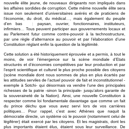
nouvelle élite jeune, de nouveaux dirigeants non impliqués dans
les affaires sordides de corruption. Cette même nouvelle élite sera
issue non seulement d’universitaires avérés et de praticiens de
l’économie, du droit, du médical…, mais également du peuple
d’en bas : paysan, ouvrier, fonctionnaires, instituteurs,
infirmiers… Tous peuvent participer aux gouvernements locaux et
au Parlement futur comme contre-pouvoir à la technostructure,
par une règle d’alternance au pouvoir et par l’élaboration d’une
Constitution réglant enfin la question de la légitimité.
Cette solution a été historiquement éprouvée et a permis, à tout le
moins, de voir l’émergence sur la scène mondiale d’Etats
structurés et d’économies compétitives par leur production et par
l’esprit scientifique et culturel le plus proche possible des citoyens
(scène mondiale dont nous sommes de plus en plus écartés par
les attitudes serviles de l’actuel pouvoir de fait et inconstitutionnel -
exemple à Sotchi- qui désormais va vendre l’une des principales
richesses de la patrie -sinon la principale- jusqu’alors garante de
la souveraineté de la Nation). Ainsi, une nouvelle Constitution à
respecter comme loi fondamentale davantage que comme un fait
du prince déchu que vous avez servi lors de vos carrières
politiques… Pour rappel, c’est avec Athènes que naquit la
démocratie directe, un système où le pouvoir (notamment celui de
légiférer) était exercé par les citoyens. Et les magistrats, dont les
plus importants étaient élus, étaient sous leur surveillance. De