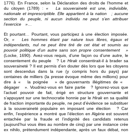
1776)
.
En France, selon la Déclaration des droits de l’homme et
du citoyen (1789) :
« La souveraineté est une, indivisible,
nationale et imprescriptible. Elle appartient à la nation ; aucune
section du peuple, ni aucun individu ne peut s’en attribuer
l’exercice »
…
Et pourtant… Pourtant, vous participez à une élection imposée.
Or,
« Les hommes étant par nature tous libres, égaux et
indépendants, nul ne peut être tiré de cet état et soumis au
pouvoir politique d’un autre sans son propre consentement »
(Locke, 1690). Avez-vous requis, d’une façon ou d’une autre, le
consentement du peuple ? Le
Hirak
consentirait-il à brader sa
souveraineté ? Il est permis d’en douter dès lors que les citoyens
sont descendus dans la rue (y compris hors du pays) par
centaines de milliers (la presse évoque même des millions) pour
dire à « la poignée » de gouvernants illégitimes de «
dégager ». Voudriez-vous en faire partie ? Ignorez-vous que
l’actuel pouvoir de fait, érigé en structure gouvernante et
s’appuyant sur une technocratie honnie par le
Hirak
en sa qualité
de fraction importante du peuple, ne peut d’évidence se substituer
à la souveraineté populaire en imposant une élection ? Car
enfin, l’expérience a montré que l’élection en Algérie est souvent
entachée par la fraude et l’indignité des candidats retenus
(aujourd’hui vous êtes au nombre de cinq) par une instance crée
ex nihilo, prétendument indépendante, après un faux débat, non