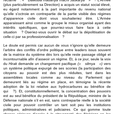
réclame :
« Dawoula madanya machi 3askarya »
? L’Armée
(plus particulièrement sa Direction) a acquis un statut social élevé,
eu égard notamment à la part importante du revenu national
qu'elle s'octroie en contrepartie de la partie visible des régimes
d’apparence civile dont vous souhaiteriez être. L'Armée
apparaissant ainsi comme le groupe le mieux organisé ayant des
intérêts spécifiques, que pourriez-vous faire face à cette
situation ? Oseriez-vous ouvrir le débat sur la dépolitisation de
celle-ci par sa professionnalisation ?
Le doute est permis car aucun de vous n’ignore qu’elle demeure
l’arbitre des conflits d'ordre politique entre leaders issus souvent
de la matrice du système dès lors qu’elle reste passage obligé et
incontournable afin d’asseoir un régime. Et, à ce jour, seule la voix
du
Hirak
demande un changement pacifique
(« silmya »)
vers
un système politique expurgé de ses scories (la participation des
citoyens au pouvoir est des plus réduites, tant dans les
assemblées locales comme au niveau du Parlement qui
demeurent liés au régime en place, en témoigne la récente
adoption de la loi relative aux hydrocarbures au bénéfice de
qui ?). Et, constitutionnellement, la concentration des pouvoirs
est au seul bénéfice du président de la République, ministre de la
Défense nationale s’il en est, sans contrepartie réelle à la société
civile pour pouvoir contrôler un tant soit peu les institutions
politiques, administratives et judiciaires. Ce qui gomme toute