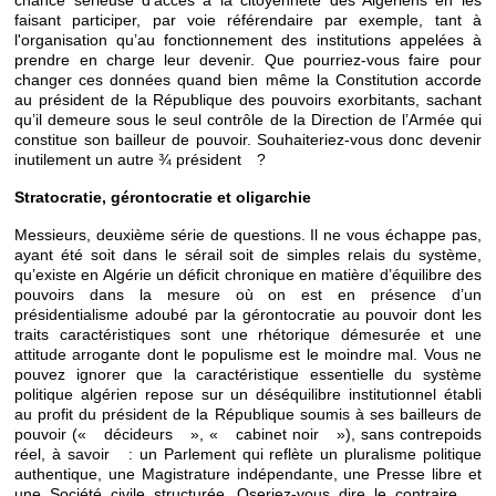
chance sérieuse d’accès à la citoyenneté des Algériens en les
faisant participer, par voie référendaire par exemple, tant à
l'organisation qu’au fonctionnement des institutions appelées à
prendre en charge leur devenir. Que pourriez-vous faire pour
changer ces données quand bien même la Constitution accorde
au président de la République des pouvoirs exorbitants, sachant
qu’il demeure sous le seul contrôle de la Direction de l’Armée qui
constitue son bailleur de pouvoir. Souhaiteriez-vous donc devenir
inutilement un autre ¾ président ?
Stratocratie, gérontocratie et oligarchie
Messieurs, deuxième série de questions. Il ne vous échappe pas,
ayant été soit dans le sérail soit de simples relais du système,
qu’existe en Algérie un déficit chronique en matière d’équilibre des
pouvoirs dans la mesure où on est en présence d’un
présidentialisme adoubé par la gérontocratie au pouvoir dont les
traits caractéristiques sont une rhétorique démesurée et une
attitude arrogante dont le populisme est le moindre mal. Vous ne
pouvez ignorer que la caractéristique essentielle du système
politique algérien repose sur un déséquilibre institutionnel établi
au profit du président de la République soumis à ses bailleurs de
pouvoir (« décideurs », « cabinet noir »), sans contrepoids
réel, à savoir : un Parlement qui reflète un pluralisme politique
authentique, une Magistrature indépendante, une Presse libre et
une Société civile structurée. Oseriez-vous dire le contraire,