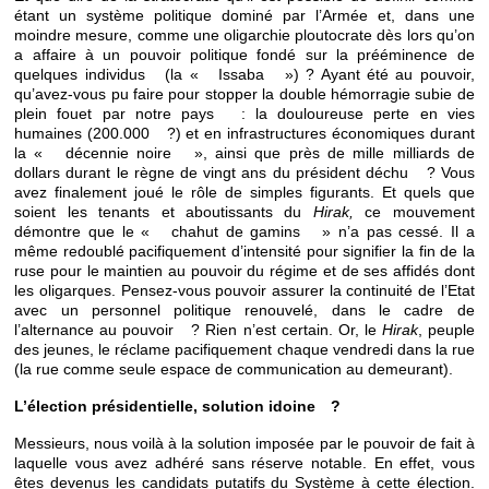
étant un système politique dominé par l’Armée et, dans une
moindre mesure, comme une oligarchie ploutocrate dès lors qu’on
a affaire à un pouvoir politique fondé sur la prééminence de
quelques individus (la « Issaba ») ? Ayant été au pouvoir,
qu’avez-vous pu faire pour stopper la double hémorragie subie de
plein fouet par notre pays : la douloureuse perte en vies
humaines (200.000 ?) et en infrastructures économiques durant
la « décennie noire », ainsi que près de mille milliards de
dollars durant le règne de vingt ans du président déchu ? Vous
avez finalement joué le rôle de simples figurants. Et quels que
soient les tenants et aboutissants du
Hirak,
ce mouvement
démontre que le « chahut de gamins » n’a pas cessé. Il a
même redoublé pacifiquement d’intensité pour signifier la fin de la
ruse pour le maintien au pouvoir du régime et de ses affidés dont
les oligarques. Pensez-vous pouvoir assurer la continuité de l’Etat
avec un personnel politique renouvelé, dans le cadre de
l’alternance au pouvoir ? Rien n’est certain. Or, le
Hirak
, peuple
des jeunes, le réclame pacifiquement chaque vendredi dans la rue
(la rue comme seule espace de communication au demeurant).
L’élection présidentielle, solution idoine ?
Messieurs, nous voilà à la solution imposée par le pouvoir de fait à
laquelle vous avez adhéré sans réserve notable. En effet, vous
êtes devenus les candidats putatifs du Système à cette élection.