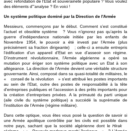
avec refondation de l'Etat et souveraineté populaire ?
Vous voulez
des éléments d"'analyse ? En voici !
Un système politique dominé par la Direction de l'Armée
Messieurs, commençons par le début. Comment s’est constitué
l’actuel et obsolète système ? Vous n’ignorez pas qu’après la
guerre d’indépendance nationale initiée par les enfants de
Novembre 1954, le pouvoir a été investi par l'Armée (plus
précisément sa fraction dirigeante) ; celle-ci a ensuite entrepris
l'édification d'un appareil d'Etat en vue d'asseoir son régime.
D’instrument révolutionnaire, l'Armée algérienne a opéré sa
mutation pour ériger son système politique avec un Etat à son
allégeance. La direction de l'Armée devient une véritable structure
gouvernante. Ainsi, composé dans sa quasi-totalité de militaires, le
« conseil de la révolution » s'est attribué les postes importants
au sein de l'Etat, outre des postes de responsabilité à la tête
d'entreprises publiques et l’accession à des prêts importants pour
la création d'entreprises privées. A la primauté du parti unique
(aile civile du système politique) a succédé la suprématie de
l'institution de l’Armée (régime militaire).
Dans cette optique, vous êtes vous posé la question de savoir si
une Armée apolitique contrôlée par les civils est possible dans
notre pays, sachant que la société algérienne dont le
Hirak